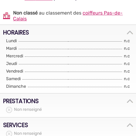
Non classé
au classement des
coiffeurs Pas-de-
Calais
HORAIRES
Lundi
n.c
Mardi
n.c
Mercredi
n.c
Jeudi
n.c
Vendredi
n.c
Samedi
n.c
Dimanche
n.c
PRESTATIONS
Non renseigné
SERVICES
Non renseigné