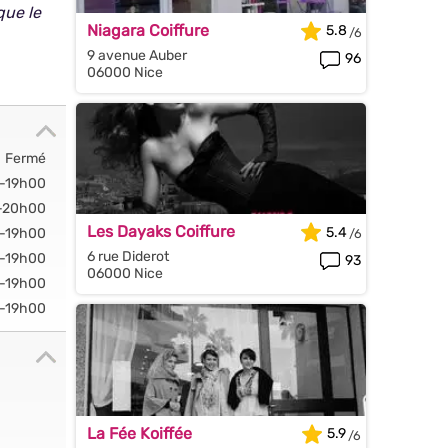
que le
Niagara Coiffure
5.8
9 avenue Auber
96
06000 Nice
Fermé
-19h00
-20h00
Les Dayaks Coiffure
5.4
-19h00
6 rue Diderot
-19h00
93
06000 Nice
-19h00
-19h00
La Fée Koiffée
5.9