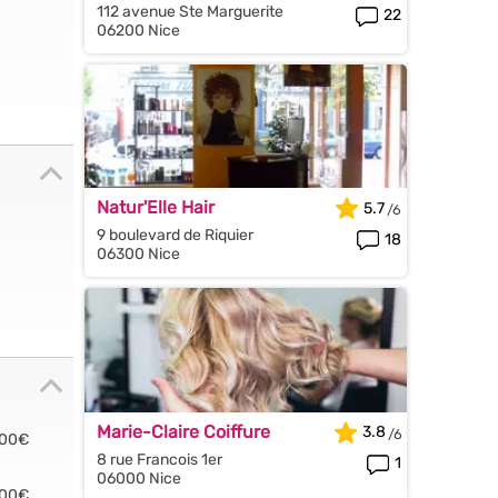
112 avenue Ste Marguerite
22
06200 Nice
Natur'Elle Hair
5.7
9 boulevard de Riquier
18
06300 Nice
Marie-Claire Coiffure
3.8
.00€
8 rue Francois 1er
1
06000 Nice
.00€