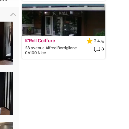
K'Roll Coiffure
3.4
28 avenue Alfred Borriglione
8
06100 Nice