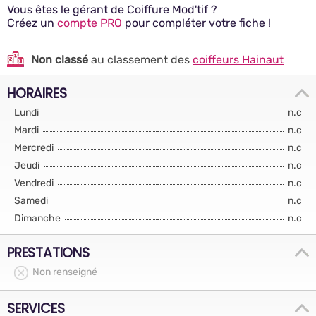
Vous êtes le gérant de Coiffure Mod'tif ?
Créez un
compte PRO
pour compléter votre fiche !
Non classé
au classement des
coiffeurs Hainaut
HORAIRES
Lundi
n.c
Mardi
n.c
Mercredi
n.c
Jeudi
n.c
Vendredi
n.c
Samedi
n.c
Dimanche
n.c
PRESTATIONS
Non renseigné
SERVICES