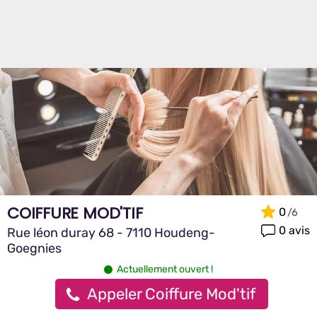
COIFFURE MOD'TIF
0
0 avis
Rue léon duray 68 - 7110 Houdeng-
Goegnies
Actuellement ouvert !
Appeler Coiffure Mod'tif