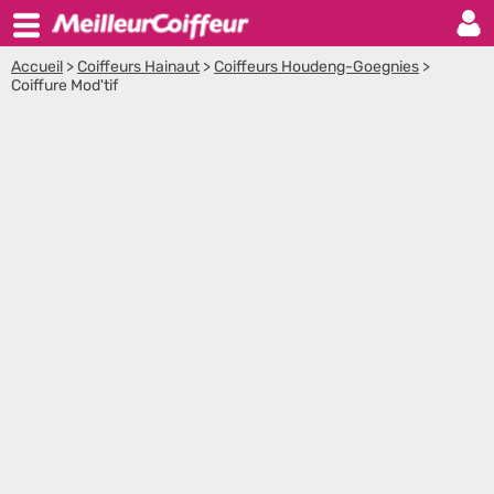
Accueil
>
Coiffeurs Hainaut
>
Coiffeurs Houdeng-Goegnies
>
Coiffure Mod'tif