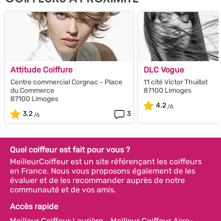
Attitude Coiffure
DLC Vogue
Centre commercial Corgnac - Place
11 cité Victor Thuillat
du Commerce
87100 Limoges
87100 Limoges
4.2
3.2
3
Quel coiffeur est fait pour vous ?
MeilleurCoiffeur est un site référençant les coiffeurs
en France. Nous vous proposons également de les
évaluer et de les recommander auprès de notre
communauté et de vos amis.
Accès rapide
Meilleur Coiffeur Laurière
Meilleur Coiffeur Aixe-