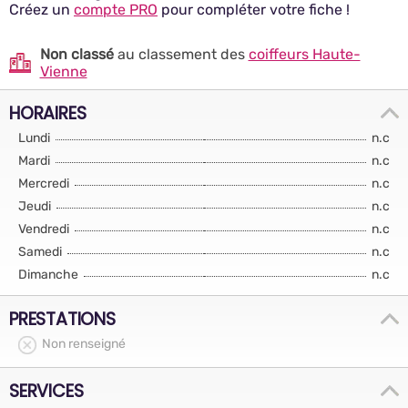
Créez un
compte PRO
pour compléter votre fiche !
Non classé
au classement des
coiffeurs Haute-
Vienne
HORAIRES
Lundi
n.c
Mardi
n.c
Mercredi
n.c
Jeudi
n.c
Vendredi
n.c
Samedi
n.c
Dimanche
n.c
PRESTATIONS
Non renseigné
SERVICES