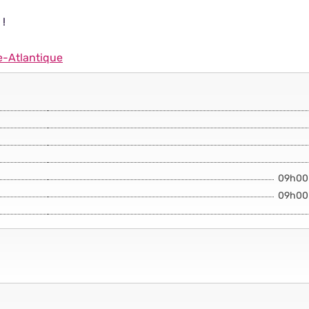
 !
re-Atlantique
09h00
09h00