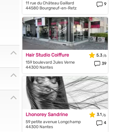
11 rue du Château Gaillard
9
44580 Bourgneuf-en-Retz
Hair Studio Coiffure
5.3
159 boulevard Jules Verne
39
44300 Nantes
Lhonorey Sandrine
3.1
59 petite avenue Longchamp
4
44300 Nantes