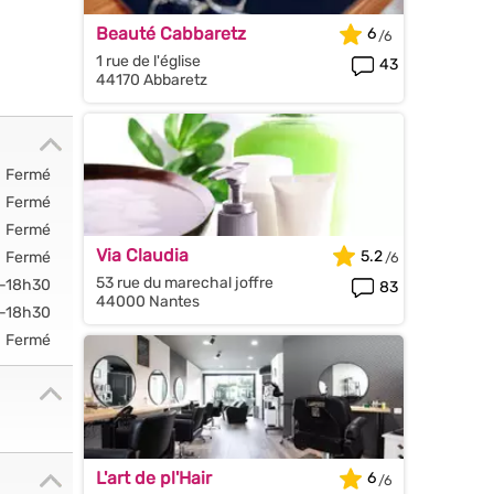
Beauté Cabbaretz
6
1 rue de l'église
43
44170 Abbaretz
Fermé
Fermé
Fermé
Via Claudia
5.2
Fermé
53 rue du marechal joffre
-18h30
83
44000 Nantes
-18h30
Fermé
L'art de pl'Hair
6