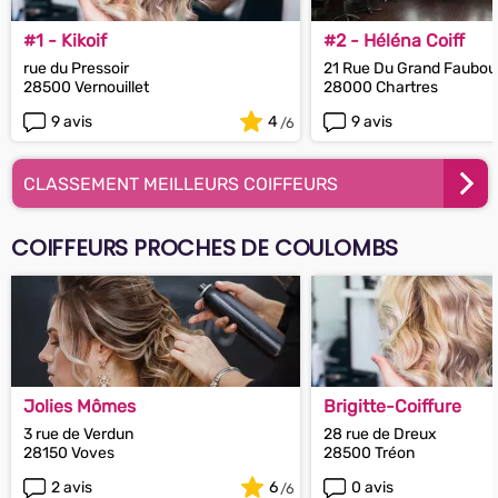
#1 - Kikoif
#2 - Héléna Coiff
rue du Pressoir
21 Rue Du Grand Faubou
28500 Vernouillet
28000 Chartres
9 avis
4
9 avis
CLASSEMENT MEILLEURS COIFFEURS
COIFFEURS PROCHES DE COULOMBS
Jolies Mômes
Brigitte-Coiffure
3 rue de Verdun
28 rue de Dreux
28150 Voves
28500 Tréon
2 avis
6
0 avis