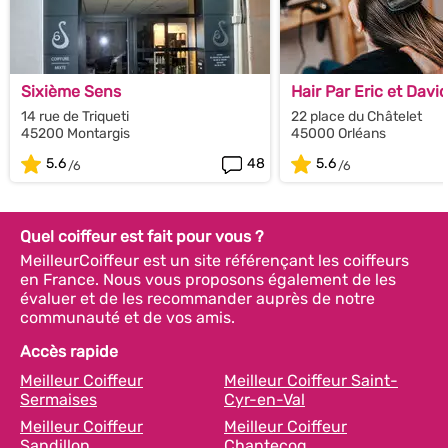
Sixième Sens
Hair Par Eric et Davi
14 rue de Triqueti
22 place du Châtelet
45200 Montargis
45000 Orléans
5.6
48
5.6
Quel coiffeur est fait pour vous ?
MeilleurCoiffeur est un site référençant les coiffeurs
en France. Nous vous proposons également de les
évaluer et de les recommander auprès de notre
communauté et de vos amis.
Accès rapide
Meilleur Coiffeur
Meilleur Coiffeur Saint-
Sermaises
Cyr-en-Val
Meilleur Coiffeur
Meilleur Coiffeur
Sandillon
Chantecoq