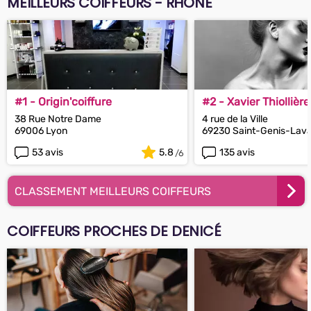
MEILLEURS COIFFEURS - RHÔNE
#1 - Origin'coiffure
#2 - Xavier Thiollière
38 Rue Notre Dame
4 rue de la Ville
69006 Lyon
69230 Saint-Genis-Lava
53 avis
5.8
135 avis
CLASSEMENT MEILLEURS COIFFEURS
COIFFEURS PROCHES DE DENICÉ