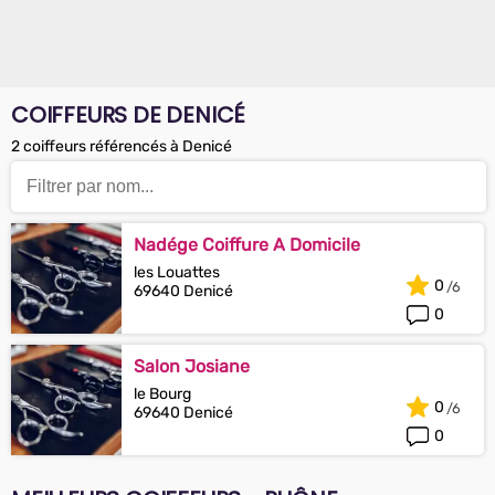
COIFFEURS DE DENICÉ
2 coiffeurs référencés à Denicé
Nadége Coiffure A Domicile
les Louattes
0
69640 Denicé
0
Salon Josiane
le Bourg
0
69640 Denicé
0