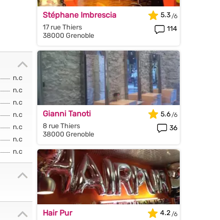
Stéphane Imbrescia
5.3
17 rue Thiers
114
38000 Grenoble
n.c
n.c
n.c
Gianni Tanoti
5.6
n.c
8 rue Thiers
n.c
36
38000 Grenoble
n.c
n.c
Hair Pur
4.2