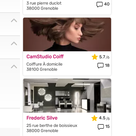
3 rue pierre duclot
40
38000 Grenoble
CamStudio Coiff
5.7
Coiffure À domicile
18
38100 Grenoble
Frederic Silve
4.5
25 rue berthe de boissieux
15
38000 Grenoble