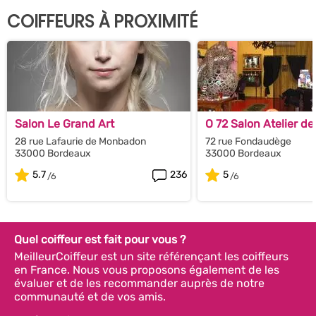
COIFFEURS À PROXIMITÉ
Salon Le Grand Art
O 72 Salon Atelier de
28 rue Lafaurie de Monbadon
72 rue Fondaudège
33000 Bordeaux
33000 Bordeaux
5.7
236
5
Quel coiffeur est fait pour vous ?
MeilleurCoiffeur est un site référençant les coiffeurs
en France. Nous vous proposons également de les
évaluer et de les recommander auprès de notre
communauté et de vos amis.