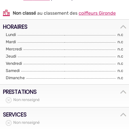
Non classé
au classement des
coiffeurs Gironde
HORAIRES
Lundi
n.c
Mardi
n.c
Mercredi
n.c
Jeudi
n.c
Vendredi
n.c
Samedi
n.c
Dimanche
n.c
PRESTATIONS
Non renseigné
SERVICES
Non renseigné