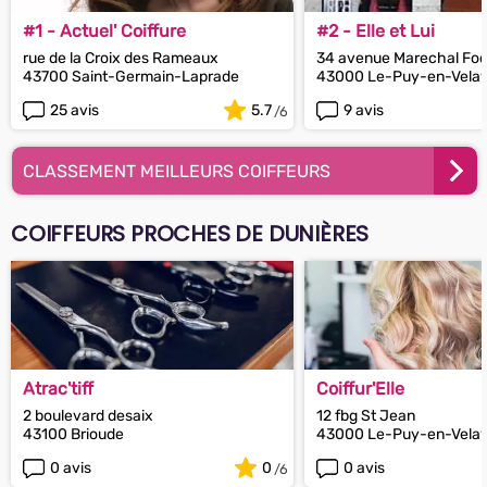
#1 - Actuel' Coiffure
#2 - Elle et Lui
rue de la Croix des Rameaux
34 avenue Marechal Fo
43700 Saint-Germain-Laprade
43000 Le-Puy-en-Vela
25 avis
5.7
9 avis
CLASSEMENT MEILLEURS COIFFEURS
COIFFEURS PROCHES DE DUNIÈRES
Atrac'tiff
Coiffur'Elle
2 boulevard desaix
12 fbg St Jean
43100 Brioude
43000 Le-Puy-en-Vela
0 avis
0
0 avis