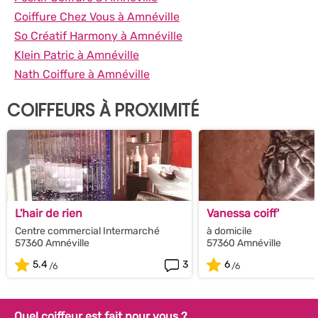
Coiffure Chez Vous à Amnéville
So Créatif Harmony à Amnéville
Klein Patric à Amnéville
Nath Coiffure à Amnéville
COIFFEURS À PROXIMITÉ
L'hair de rien
Vanessa coiff'
Centre commercial Intermarché
à domicile
57360 Amnéville
57360 Amnéville
5.4
3
6
Quel coiffeur est fait pour vous ?