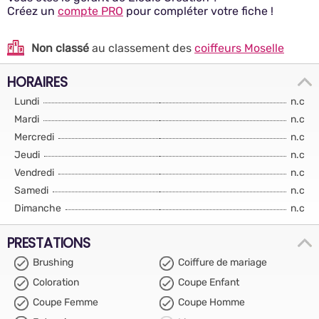
Créez un
compte PRO
pour compléter votre fiche !
Non classé
au classement des
coiffeurs Moselle
HORAIRES
Lundi
n.c
Mardi
n.c
Mercredi
n.c
Jeudi
n.c
Vendredi
n.c
Samedi
n.c
Dimanche
n.c
PRESTATIONS
Brushing
Coiffure de mariage
Coloration
Coupe Enfant
Coupe Femme
Coupe Homme