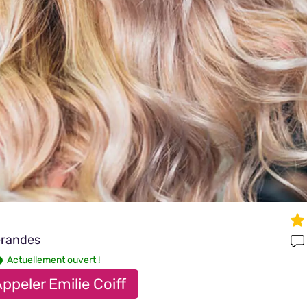
erandes
Actuellement ouvert !
ppeler Emilie Coiff