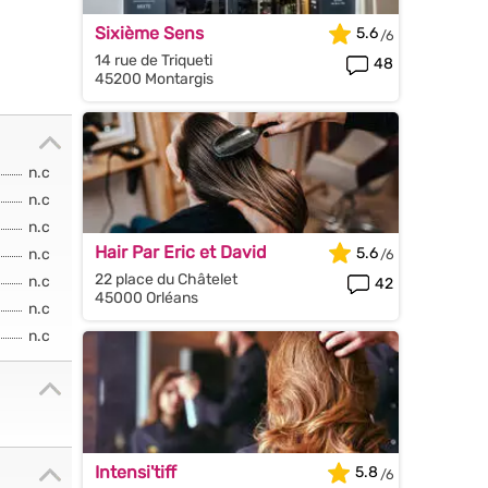
Sixième Sens
5.6
14 rue de Triqueti
48
45200 Montargis
n.c
n.c
n.c
Hair Par Eric et David
5.6
n.c
22 place du Châtelet
n.c
42
45000 Orléans
n.c
n.c
Intensi'tiff
5.8