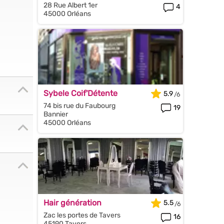
28 Rue Albert 1er
4
45000 Orléans
Sybele Coif'Détente
5.9
74 bis rue du Faubourg
19
Bannier
45000 Orléans
Hair génération
5.5
Zac les portes de Tavers
16
45190 Tavers