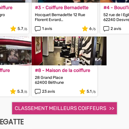
iffure
#3 - Coiffure Bernadette
#4 - Boucl'i
gro
Hocquet Bernadette 12 Rue
52 rue de l Egl
Florent Evrard
62240 Desvr
62580 Givenchy-en-Gohelle
5.7
1 avis
6
2 avis
ffure
#8 - Maison de la coiffure
28 Grand Place
62400 Béthune
5.3
23 avis
5.1
CLASSEMENT MEILLEURS COIFFEURS
NEGATTE