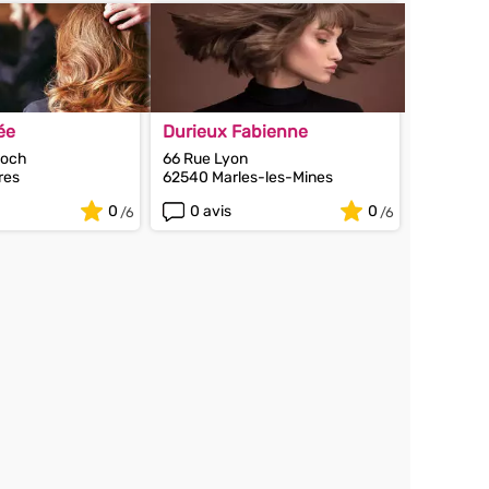
ée
Durieux Fabienne
Roch
66 Rue Lyon
res
62540 Marles-les-Mines
0
0 avis
0