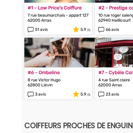
#1 - Low Price's Coiffure
#2 - Prestige co
7 rue beaumarchais - appart 127
10 rue roger salen
62000 Arras
62940 Haillicourt
51 avis
5.9
66 avis
#6 - Ombeline
#7 - Cybèle Coi
8 rue Victor Hugo
4 rue Saint claire
62800 Liévin
62000 Arras
3 avis
5.9
23 avis
COIFFEURS PROCHES DE ENGUI