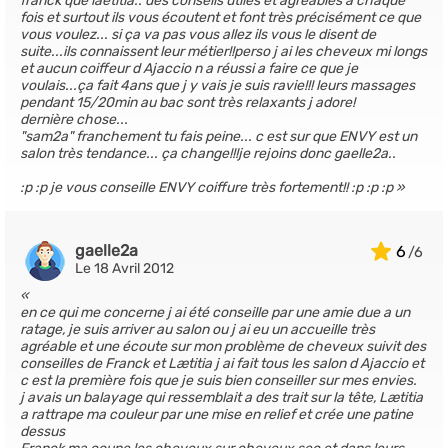
franck que laetitia.. des conseils utiles et agréables a chaque
fois et surtout ils vous écoutent et font très précisément ce que
vous voulez... si ça va pas vous allez ils vous le disent de
suite...ils connaissent leur métier!!perso j ai les cheveux mi longs
et aucun coiffeur d Ajaccio n a réussi a faire ce que je
voulais...ça fait 4ans que j y vais je suis ravie!!! leurs massages
pendant 15/20min au bac sont très relaxants j adore!
dernière chose...
"sam2a" franchement tu fais peine... c est sur que ENVY est un
salon très tendance... ça change!!!je rejoins donc gaelle2a..
:p :p je vous conseille ENVY coiffure très fortement!! :p :p :p
gaelle2a
6
Le 18 Avril 2012
en ce qui me concerne j ai été conseille par une amie due a un
ratage, je suis arriver au salon ou j ai eu un accueille très
agréable et une écoute sur mon problème de cheveux suivit des
conseilles de Franck et Lætitia j ai fait tous les salon d Ajaccio et
c est la première fois que je suis bien conseiller sur mes envies.
j avais un balayage qui ressemblait a des trait sur la tête, Lætitia
a rattrape ma couleur par une mise en relief et crée une patine
dessus