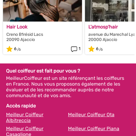
Hair Look
L'atmosp'hair
Creno B1résid Lacs
avenue du Marechal Lya
20090 Ajaccio
20000 Ajaccio
6
1
6
Quel coiffeur est fait pour vous ?
MeilleurCoiffeur est un site référençant les coiffeurs
en France. Nous vous proposons également de les
évaluer et de les recommander auprès de notre
communauté et de vos amis.
Accès rapide
Meilleur Coiffeur
Meilleur Coiffeur Ota
Albitreccia
Meilleur Coiffeur
Meilleur Coiffeur Piana
Casaglione