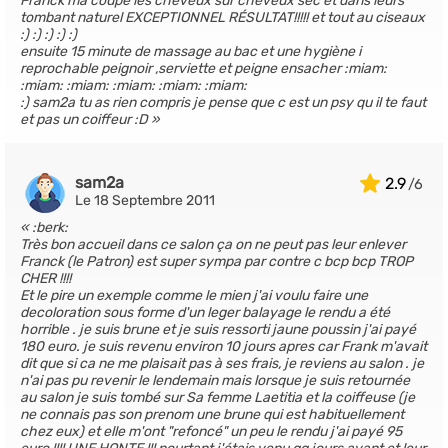
Franck ma coupe les cheveux sur cheveux sec et dans leurs
tombant naturel EXCEPTIONNEL RÉSULTAT!!!!! et tout au ciseaux
:) :) :) :) :)
ensuite 15 minute de massage au bac et une hygiène i
reprochable peignoir ,serviette et peigne ensacher :miam:
:miam: :miam: :miam: :miam: :miam:
:) sam2a tu as rien compris je pense que c est un psy qu il te faut
et pas un coiffeur :D
sam2a
2.9
Le 18 Septembre 2011
:berk:
Très bon accueil dans ce salon ça on ne peut pas leur enlever
Franck (le Patron) est super sympa par contre c bcp bcp TROP
CHER !!!!
Et le pire un exemple comme le mien j'ai voulu faire une
decoloration sous forme d'un leger balayage le rendu a été
horrible . je suis brune et je suis ressorti jaune poussin j'ai payé
180 euro. je suis revenu environ 10 jours apres car Frank m'avait
dit que si ca ne me plaisait pas à ses frais, je reviens au salon . je
n'ai pas pu revenir le lendemain mais lorsque je suis retournée
au salon je suis tombé sur Sa femme Laetitia et la coiffeuse (je
ne connais pas son prenom une brune qui est habituellement
chez eux) et elle m'ont "refoncé" un peu le rendu j'ai payé 95