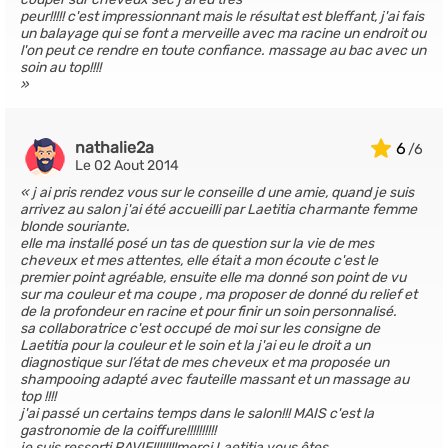
peur!!!!! c'est impressionnant mais le résultat est bleffant, j'ai fais
un balayage qui se font a merveille avec ma racine un endroit ou
l'on peut ce rendre en toute confiance. massage au bac avec un
soin au top!!!!
nathalie2a
6
Le 02 Aout 2014
j ai pris rendez vous sur le conseille d une amie, quand je suis
arrivez au salon j'ai été accueilli par Laetitia charmante femme
blonde souriante.
elle ma installé posé un tas de question sur la vie de mes
cheveux et mes attentes, elle était a mon écoute c'est le
premier point agréable, ensuite elle ma donné son point de vu
sur ma couleur et ma coupe , ma proposer de donné du relief et
de la profondeur en racine et pour finir un soin personnalisé.
sa collaboratrice c'est occupé de moi sur les consigne de
Laetitia pour la couleur et le soin et la j'ai eu le droit a un
diagnostique sur l’état de mes cheveux et ma proposée un
shampooing adapté avec fauteille massant et un massage au
top !!!!
j'ai passé un certains temps dans le salon!!! MAIS c'est la
gastronomie de la coiffure!!!!!!!!!!
je suis ressorti RAVIE!!!!!!!!merci Laetitia vous êtes