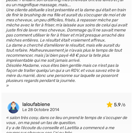
eu un magnifique massage, mais….
Une cliente abituelle s’est présentée et la dame qui était en train
de finir le brushing de ma fille et aurait du s’occuper de moi et de
mes cheveux, un peu difficiles, frisés, à repasser mèche par
mèche avec le fer à friser, m’a laissée aux soins de celui qui avait
juste fini de laver mes cheveux. Dommage qu’il ne savait meme
pas comment utiliser le fer à friser et m’ait presque arraché des
mèches entières. Le résultat était vraiement affreux.
La dame a cherché d’améliorer le résultat, mais elle aurait du
tout refaire. Malheureusement je n’avais plus le temps de tout
recommencer, mais j’ai bien payé 48 € pour la tete plus
imprésentable qui me soit jamais arrivé.
Désolée Madame, vous étes bien gentile mais ce n’est pas la
façon de traiter quelqu’un qui a un RDV, et vous savez etre la
mère du marrié, donc une personne sur laquelle se poseront
plusieurs regards pendant la journée.
laloufabiene
5.9
Le 28 Octobre 2014
salon très cosy, dans ce lieu on prend le temps de s'occuper de
vous , on ma posé un tas de question.
il y a de l’écoute du conseille et Laetitia a commencé a me
couper sur cheveux sec j'ai eu très