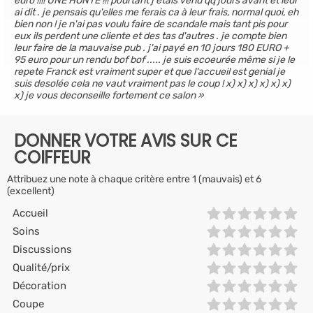
euro !!!! UNE HONTE !!! pourtant j'étais venu qq jours avant et leur
ai dit . je pensais qu'elles me ferais ca à leur frais, normal quoi, eh
bien non ! je n'ai pas voulu faire de scandale mais tant pis pour
eux ils perdent une cliente et des tas d'autres . je compte bien
leur faire de la mauvaise pub . j'ai payé en 10 jours 180 EURO +
95 euro pour un rendu bof bof ..... je suis ecoeurée même si je le
repete Franck est vraiment super et que l'accueil est genial je
suis desolée cela ne vaut vraiment pas le coup ! x) x) x) x) x) x)
x) je vous deconseille fortement ce salon
DONNER VOTRE AVIS SUR CE
COIFFEUR
Attribuez une note à chaque critère entre 1 (mauvais) et 6
(excellent)
Accueil
Soins
Discussions
Qualité/prix
Décoration
Coupe