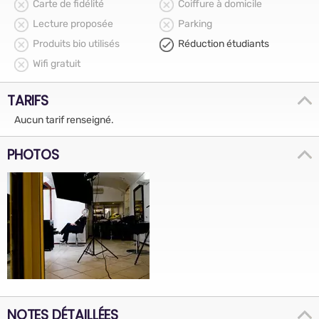
Carte de fidélité
Coiffure à domicile
Lecture proposée
Parking
Produits bio utilisés
Réduction étudiants
Wifi gratuit
TARIFS
Aucun tarif renseigné.
PHOTOS
NOTES DÉTAILLÉES