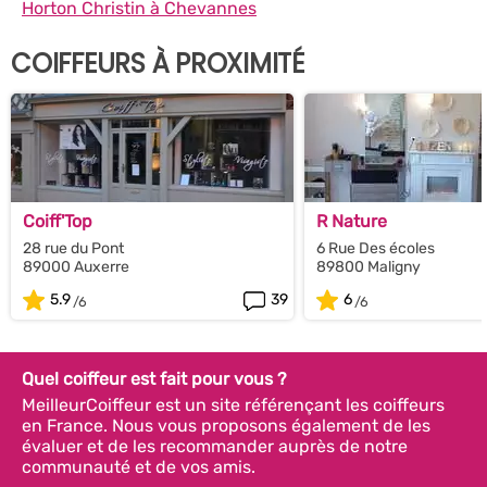
Horton Christin à Chevannes
COIFFEURS À PROXIMITÉ
Coiff'Top
R Nature
28 rue du Pont
6 Rue Des écoles
89000 Auxerre
89800 Maligny
5.9
39
6
Quel coiffeur est fait pour vous ?
MeilleurCoiffeur est un site référençant les coiffeurs
en France. Nous vous proposons également de les
évaluer et de les recommander auprès de notre
communauté et de vos amis.