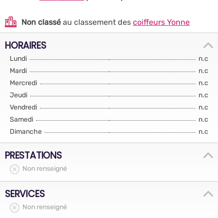
Non classé
au classement des
coiffeurs Yonne
HORAIRES
Lundi
n.c
Mardi
n.c
Mercredi
n.c
Jeudi
n.c
Vendredi
n.c
Samedi
n.c
Dimanche
n.c
PRESTATIONS
Non renseigné
SERVICES
Non renseigné