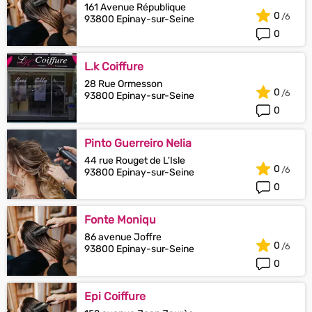
161 Avenue République
0
93800 Epinay-sur-Seine
0
L.k Coiffure
28 Rue Ormesson
0
93800 Epinay-sur-Seine
0
Pinto Guerreiro Nelia
44 rue Rouget de L'Isle
0
93800 Epinay-sur-Seine
0
Fonte Moniqu
86 avenue Joffre
0
93800 Epinay-sur-Seine
0
Epi Coiffure