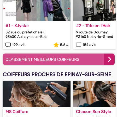
#1 - K.lystar
#2 - Tête en l'Hair
59, rue du prefet chaleil
9 route de Gournay
93600 Aulnay-sous-Bois
93160 Noisy-le-Grand
199 avis
5.6
154 avis
CLASSEMENT MEILLEURS COIFFEURS
COIFFEURS PROCHES DE EPINAY-SUR-SEINE
MS Coiffure
Chacun Son Style