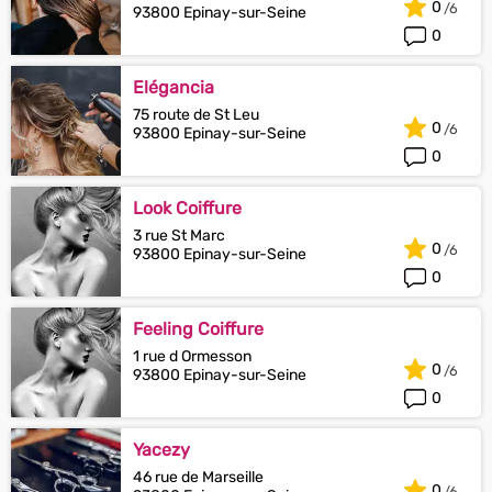
0
93800 Epinay-sur-Seine
0
Elégancia
75 route de St Leu
0
93800 Epinay-sur-Seine
0
Look Coiffure
3 rue St Marc
0
93800 Epinay-sur-Seine
0
Feeling Coiffure
1 rue d Ormesson
0
93800 Epinay-sur-Seine
0
Yacezy
46 rue de Marseille
0