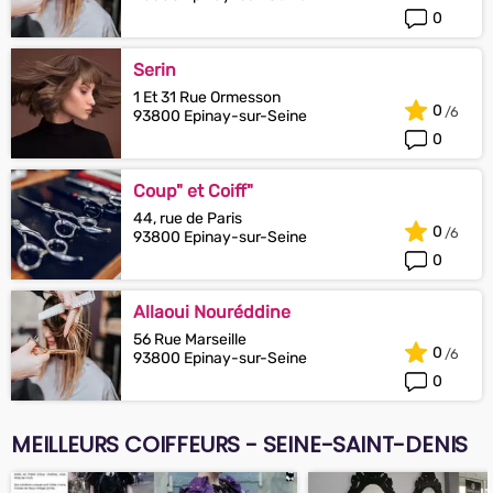
0
Serin
1 Et 31 Rue Ormesson
0
93800 Epinay-sur-Seine
0
Coup" et Coiff"
44, rue de Paris
0
93800 Epinay-sur-Seine
0
Allaoui Nouréddine
56 Rue Marseille
0
93800 Epinay-sur-Seine
0
MEILLEURS COIFFEURS - SEINE-SAINT-DENIS