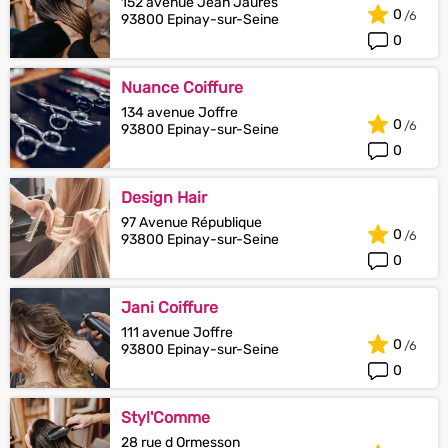
152 avenue Jean Jaurès
0
93800 Epinay-sur-Seine
0
Nuance Coiffure
134 avenue Joffre
0
93800 Epinay-sur-Seine
0
Design Hair
97 Avenue République
0
93800 Epinay-sur-Seine
0
Jani Coiffure
111 avenue Joffre
0
93800 Epinay-sur-Seine
0
Styl'Comme
28 rue d Ormesson