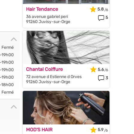
Hair Tendance
5.8
36 avenue gabriel peri
5
91260 Juvisy-sur-Orge
Fermé
-19h00
-19h00
Chantal Coiffure
5.6
-19h00
72 avenue d Estienne d Orves
-19h00
3
91260 Juvisy-sur-Orge
-18h00
Fermé
MOD'S HAIR
5.9