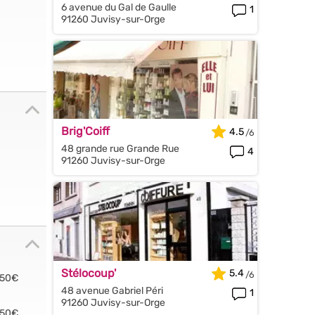
6 avenue du Gal de Gaulle
1
91260 Juvisy-sur-Orge
Brig'Coiff
4.5
48 grande rue Grande Rue
4
91260 Juvisy-sur-Orge
Stélocoup'
5.4
.50€
48 avenue Gabriel Péri
1
91260 Juvisy-sur-Orge
.50€