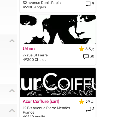
32 avenue Denis Papin
9
49100 Angers
Urban
5.3
77 rue St Pierre
30
49300 Cholet
Azur Coiffure (sarl)
5.9
12 Bis avenue Pierre Mendès
2
France
49240 Avrillé