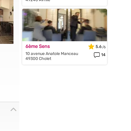
6ème Sens
5.6
10 avenue Anatole Manceau
14
49300 Cholet