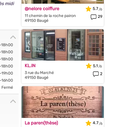
ès midi
@nelore coiffure
5.7
11 chemin de la roche pairon
29
49150 Baugé
-18h00
-18h00
-18h00
KL.IN
5.1
-18h00
3 rue du Marché
-19h00
2
49150 Baugé
-16h00
Fermé
La paren(thèse)
4.7