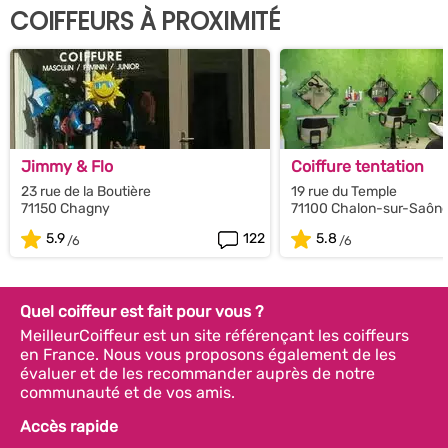
COIFFEURS À PROXIMITÉ
Jimmy & Flo
Coiffure tentation
23 rue de la Boutière
19 rue du Temple
71150 Chagny
71100 Chalon-sur-Saôn
5.9
122
5.8
Quel coiffeur est fait pour vous ?
MeilleurCoiffeur est un site référençant les coiffeurs
en France. Nous vous proposons également de les
évaluer et de les recommander auprès de notre
communauté et de vos amis.
Accès rapide