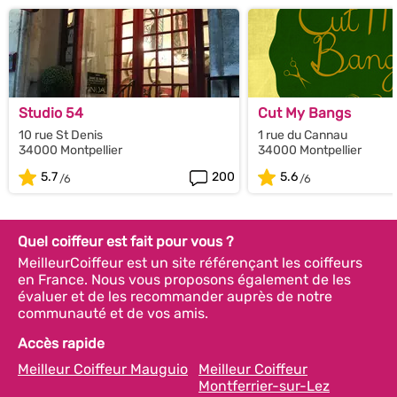
Studio 54
Cut My Bangs
10 rue St Denis
1 rue du Cannau
34000 Montpellier
34000 Montpellier
5.7
200
5.6
Quel coiffeur est fait pour vous ?
MeilleurCoiffeur est un site référençant les coiffeurs
en France. Nous vous proposons également de les
évaluer et de les recommander auprès de notre
communauté et de vos amis.
Accès rapide
Meilleur Coiffeur Mauguio
Meilleur Coiffeur
Montferrier-sur-Lez