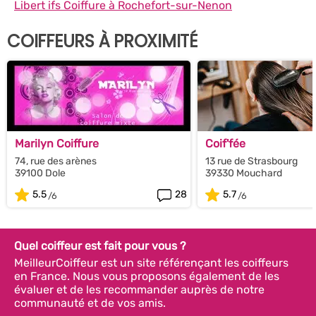
Libert ifs Coiffure à Rochefort-sur-Nenon
COIFFEURS À PROXIMITÉ
Marilyn Coiffure
Coif'fée
74, rue des arènes
13 rue de Strasbourg
39100 Dole
39330 Mouchard
5.5
28
5.7
Quel coiffeur est fait pour vous ?
MeilleurCoiffeur est un site référençant les coiffeurs
en France. Nous vous proposons également de les
évaluer et de les recommander auprès de notre
communauté et de vos amis.