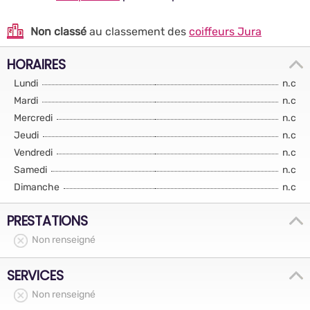
Non classé
au classement des
coiffeurs Jura
HORAIRES
Lundi
n.c
Mardi
n.c
Mercredi
n.c
Jeudi
n.c
Vendredi
n.c
Samedi
n.c
Dimanche
n.c
PRESTATIONS
Non renseigné
SERVICES
Non renseigné