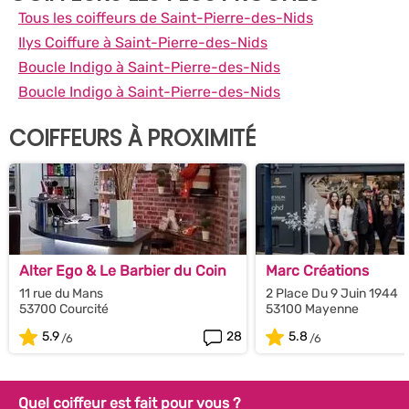
Tous les coiffeurs de Saint-Pierre-des-Nids
Ilys Coiffure à Saint-Pierre-des-Nids
Boucle Indigo à Saint-Pierre-des-Nids
Boucle Indigo à Saint-Pierre-des-Nids
COIFFEURS À PROXIMITÉ
Alter Ego & Le Barbier du Coin
Marc Créations
11 rue du Mans
2 Place Du 9 Juin 1944
53700 Courcité
53100 Mayenne
5.9
28
5.8
Quel coiffeur est fait pour vous ?