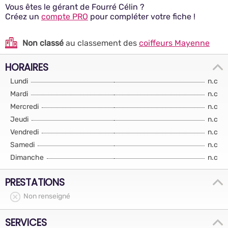
Vous êtes le gérant de Fourré Célin ?
Créez un
compte PRO
pour compléter votre fiche !
Non classé
au classement des
coiffeurs Mayenne
HORAIRES
Lundi
n.c
Mardi
n.c
Mercredi
n.c
Jeudi
n.c
Vendredi
n.c
Samedi
n.c
Dimanche
n.c
PRESTATIONS
Non renseigné
SERVICES