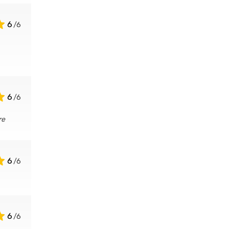
6
6
re
6
6