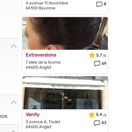
4 avenue 11 Novembre
8
64100 Bayonne
Extraversions
5.7
7 allée de la licorne
69
64600 Anglet
Vanity
5.4
.50€
3 avenue A. Toulet
43
64600 Anglet