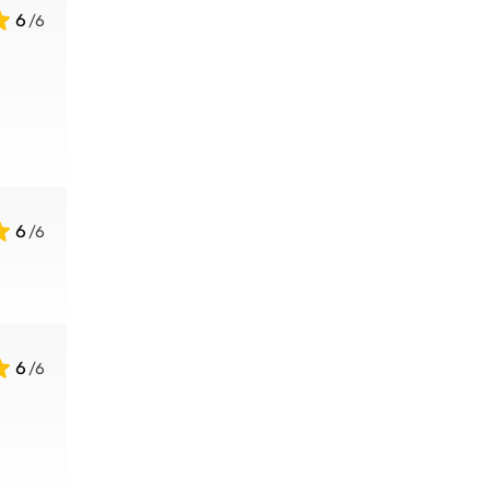
6
6
6