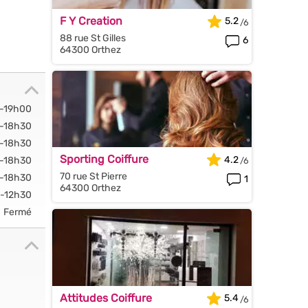
F Y Creation
5.2
88 rue St Gilles
6
64300 Orthez
-19h00
-18h30
-18h30
Sporting Coiffure
4.2
-18h30
70 rue St Pierre
-18h30
1
64300 Orthez
-12h30
Fermé
Attitudes Coiffure
5.4