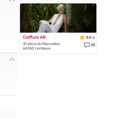
Coiffure AB
5.9
31 place du Marcadieu
25
64350 Lembeye