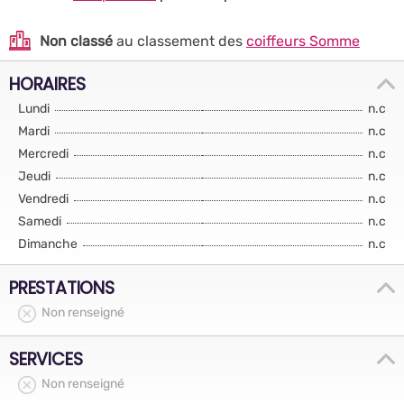
Non classé
au classement des
coiffeurs Somme
HORAIRES
Lundi
n.c
Mardi
n.c
Mercredi
n.c
Jeudi
n.c
Vendredi
n.c
Samedi
n.c
Dimanche
n.c
PRESTATIONS
Non renseigné
SERVICES
Non renseigné