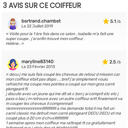
3 AVIS SUR CE COIFFEUR
bertrand.chambet
5.1
Le 22 Juillet 2019
Visite pour la 1 ère fois dans ce salon , Isabelle m'a fait une
super coupe , j'ai enfin trouvé mon coiffeur .
Hélène ,
maryline83140
2.5
Le 23 Février 2013
decu j me suis fais coupé les cheveux de retour d mission car
mon coiffeur etait pas dispo ....bref j'ai simplement voulu
rafraichir ma coupe mes pointes a coupé sur mon gros carré
plongeant !!!
j discute avec un jeune qui me dit ok c bon j ai comprit etc etc j
pass o bac j m retrouve avec un autre coiffeur ertt finalement va
m couper les cheveux il comprennait
riennnnnnnnnnnnnn!!!!!!!!!!!!!!!! a ma demande total il ma fait un
carré classic ma detruit mon carré plongeant DECU DECU et ma
coupé plus d 20 cm d chvx!!!!!!!!!!!!!!!!
1 semaine apres mon coiffeur ma rattrapé tt ca gratuitement
tellement que j etais deg et dépitéééé!!!!