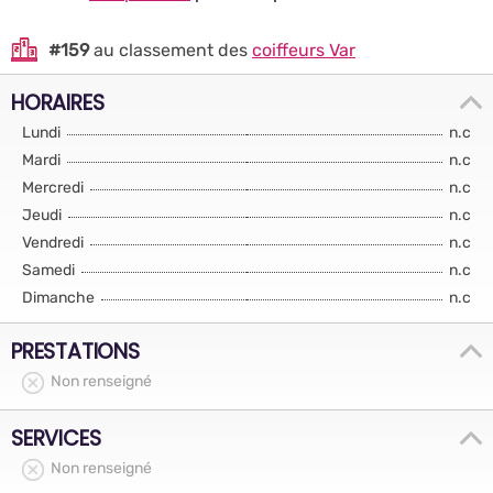
#159
au classement des
coiffeurs Var
HORAIRES
Lundi
n.c
Mardi
n.c
Mercredi
n.c
Jeudi
n.c
Vendredi
n.c
Samedi
n.c
Dimanche
n.c
PRESTATIONS
Non renseigné
SERVICES
Non renseigné