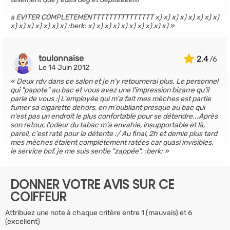
a EVITER COMPLETEMENTTTTTTTTTTTTTTT x) x) x) x) x) x) x) x)
x) x) x) x) x) x) x) :berk: x) x) x) x) x) x) x) x) x) x)
toulonnaise
2.4
Le 14 Juin 2012
Deux rdv dans ce salon et je n'y retournerai plus. Le personnel
qui "papote" au bac et vous avez une l'impression bizarre qu'il
parle de vous :| L'employée qui m'a fait mes mèches est partie
fumer sa cigarette dehors, en m'oubliant presque au bac qui
n'est pas un endroit le plus confortable pour se détendre...Après
son retour, l'odeur du tabac m'a envahie, insupportable et là,
pareil, c'est raté pour la détente :/ Au final, 2h et demie plus tard
mes mèches étaient complétement ratées car quasi invisibles,
le service bof, je me suis sentie "zappée". :berk:
DONNER VOTRE AVIS SUR CE
COIFFEUR
Attribuez une note à chaque critère entre 1 (mauvais) et 6
(excellent)