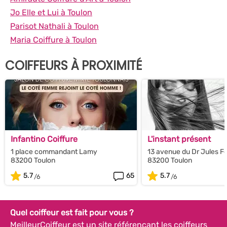
Jo Elle et Lui à Toulon
Parisot Nathali à Toulon
Maria Coiffure à Toulon
COIFFEURS À PROXIMITÉ
Infantino Coiffure
L'instant présent
1 place commandant Lamy
13 avenue du Dr Jules F
83200 Toulon
83200 Toulon
5.7
65
5.7
Quel coiffeur est fait pour vous ?
MeilleurCoiffeur est un site référençant les coiffeurs