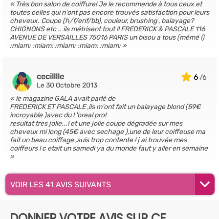
Très bon salon de coiffure! Je le recommende à tous ceux et
toutes celles qui n'ont pas encore trouvés satisfaction pour leurs
cheveux. Coupe (h/f/enf/bb), couleur, brushing , balayage?
CHIGNONS etc .. ils métrisent tout !! FREDERICK & PASCALE 116
AVENUE DE VERSAILLES 75016 PARIS un bisou a tous (mémé !)
:miam: :miam: :miam: :miam: :miam:
cecilllle
6
Le 30 Octobre 2013
le magazine GALA avait parlé de
FREDERICK ET PASCALE ,ils m'ont fait un balayage blond (59€
incroyable )avec du l 'oreal pro!
resultat tres jolie...! et une jolie coupe dégradée sur mes
cheveux mi long (45€ avec sechage ),une de leur coiffeuse ma
fait un beau coiffage ,suis trop contente ! j ai trouvée mes
coiffeurs ! c etait un samedi ya du monde faut y aller en semaine
VOIR LES 41 AVIS SUIVANTS
DONNER VOTRE AVIS SUR CE