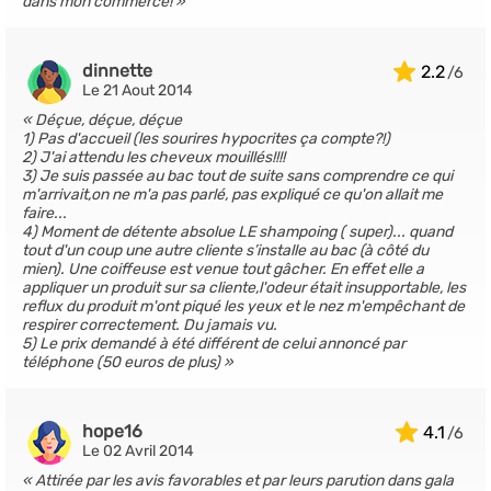
dans mon commerce!
dinnette
2.2
Le 21 Aout 2014
Déçue, déçue, déçue
1) Pas d'accueil (les sourires hypocrites ça compte?!)
2) J'ai attendu les cheveux mouillés!!!!
3) Je suis passée au bac tout de suite sans comprendre ce qui
m'arrivait,on ne m'a pas parlé, pas expliqué ce qu'on allait me
faire...
4) Moment de détente absolue LE shampoing ( super)... quand
tout d'un coup une autre cliente s’installe au bac (à côté du
mien). Une coiffeuse est venue tout gâcher. En effet elle a
appliquer un produit sur sa cliente,l'odeur était insupportable, les
reflux du produit m'ont piqué les yeux et le nez m'empêchant de
respirer correctement. Du jamais vu.
5) Le prix demandé à été différent de celui annoncé par
téléphone (50 euros de plus)
hope16
4.1
Le 02 Avril 2014
Attirée par les avis favorables et par leurs parution dans gala