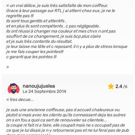
un vrai délice, je suis très satisfaite de mon coiffeur.
Grace à leur passage sur RTL j ai atterri chez eux, je ne le
regrette pas !!!
ils sont tous gentils et attentifs .
et en plus ils sont compétents , c pas négligeable.
ils ont réussi à changer ma couleur et mes chvx n ont pas
souffert de ce changement, je suis bcp plus claire
et je suis très contente du résultat.
je leur laisse ma tête et c reposant, il n y a plus de stress lorsque
je me fais couper les pointes!!!
c garanti que les pointes !!!
nanoujujuelea
2.4
Le 24 Septembre 2014
tres decue...
je suis une ancienne coiffeuse, pas d accueil chaleureux ou
plutot si mais avec les clients qu'ils connaissent deja les autres
on s en fou a quoi ca sert de renouveler sa clientele...
la coupe ni fait ni a faire, elle coupait mais ne s occupait pas de
ce que je lui disais je n y retournerai pas et ne lui ferai pas de pub