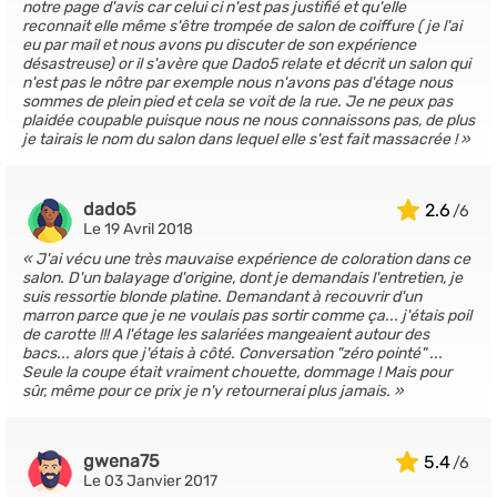
notre page d'avis car celui ci n'est pas justifié et qu'elle
reconnait elle même s'être trompée de salon de coiffure ( je l'ai
eu par mail et nous avons pu discuter de son expérience
désastreuse) or il s'avère que Dado5 relate et décrit un salon qui
n'est pas le nôtre par exemple nous n'avons pas d'étage nous
sommes de plein pied et cela se voit de la rue. Je ne peux pas
plaidée coupable puisque nous ne nous connaissons pas, de plus
je tairais le nom du salon dans lequel elle s'est fait massacrée !
dado5
2.6
Le 19 Avril 2018
J'ai vécu une très mauvaise expérience de coloration dans ce
salon. D'un balayage d'origine, dont je demandais l'entretien, je
suis ressortie blonde platine. Demandant à recouvrir d'un
marron parce que je ne voulais pas sortir comme ça... j'étais poil
de carotte !!! A l'étage les salariées mangeaient autour des
bacs... alors que j'étais à côté. Conversation "zéro pointé" ...
Seule la coupe était vraiment chouette, dommage ! Mais pour
sûr, même pour ce prix je n'y retournerai plus jamais.
gwena75
5.4
Le 03 Janvier 2017