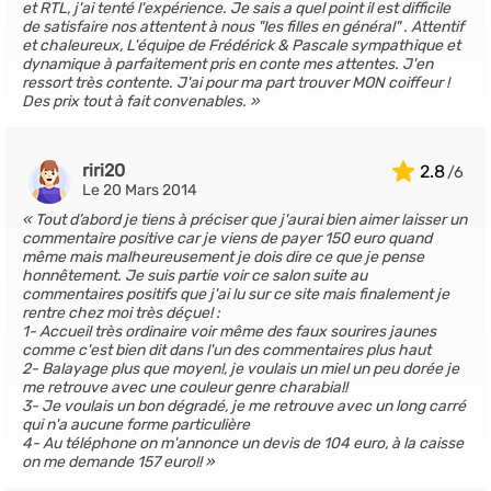
et RTL, j'ai tenté l'expérience. Je sais a quel point il est difficile
de satisfaire nos attentent à nous "les filles en général" . Attentif
et chaleureux, L'équipe de Frédérick & Pascale sympathique et
dynamique à parfaitement pris en conte mes attentes. J'en
ressort très contente. J'ai pour ma part trouver MON coiffeur !
Des prix tout à fait convenables.
riri20
2.8
Le 20 Mars 2014
Tout d’abord je tiens à préciser que j'aurai bien aimer laisser un
commentaire positive car je viens de payer 150 euro quand
même mais malheureusement je dois dire ce que je pense
honnêtement. Je suis partie voir ce salon suite au
commentaires positifs que j'ai lu sur ce site mais finalement je
rentre chez moi très déçue! :
1- Accueil très ordinaire voir même des faux sourires jaunes
comme c'est bien dit dans l'un des commentaires plus haut
2- Balayage plus que moyen!, je voulais un miel un peu dorée je
me retrouve avec une couleur genre charabia!!
3- Je voulais un bon dégradé, je me retrouve avec un long carré
qui n'a aucune forme particulière
4- Au téléphone on m'annonce un devis de 104 euro, à la caisse
on me demande 157 euro!!