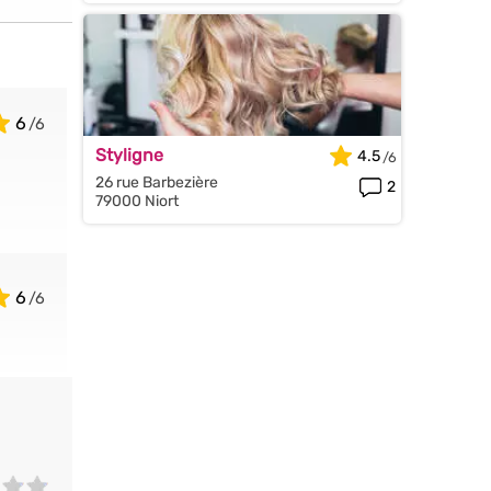
6
Styligne
4.5
26 rue Barbezière
2
79000 Niort
6