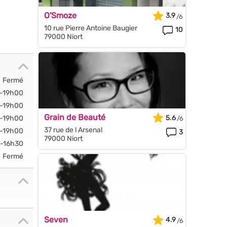
O'Smoze
3.9
10 rue Pierre Antoine Baugier
10
79000 Niort
Fermé
-19h00
-19h00
Grain de Beauté
5.6
-19h00
37 rue de l Arsenal
-19h00
3
79000 Niort
-16h30
Fermé
Seven
4.9