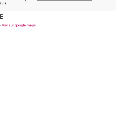
avis
.
E
 -
Voir sur google maps