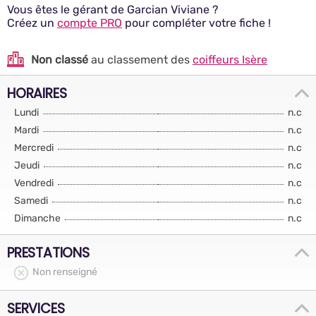
Vous êtes le gérant de Garcian Viviane ?
Créez un
compte PRO
pour compléter votre fiche !
Non classé
au classement des
coiffeurs Isère
HORAIRES
Lundi
n.c
Mardi
n.c
Mercredi
n.c
Jeudi
n.c
Vendredi
n.c
Samedi
n.c
Dimanche
n.c
PRESTATIONS
Non renseigné
SERVICES