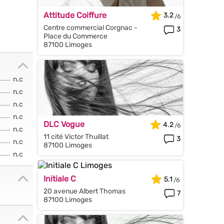
Attitude Coiffure
3.2
Centre commercial Corgnac -
3
Place du Commerce
87100 Limoges
n.c
n.c
n.c
n.c
DLC Vogue
4.2
n.c
11 cité Victor Thuillat
3
n.c
87100 Limoges
n.c
Initiale C
5.1
20 avenue Albert Thomas
7
87100 Limoges