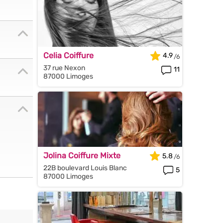
Celia Coiffure
4.9
37 rue Nexon
11
87000 Limoges
Jolina Coiffure Mixte
5.8
22B boulevard Louis Blanc
5
87000 Limoges