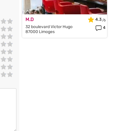
M.D
4.3
32 boulevard Victor Hugo
4
87000 Limoges