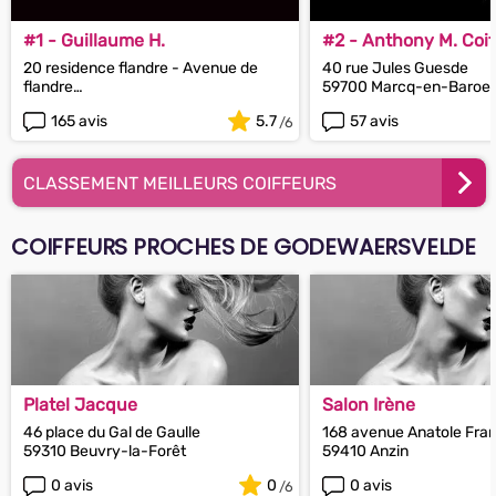
#1 - Guillaume H.
#2 - Anthony M. Coif
20 residence flandre - Avenue de
40 rue Jules Guesde
flandre
59700 Marcq-en-Baroeu
59170 Croix
165 avis
5.7
57 avis
CLASSEMENT MEILLEURS COIFFEURS
COIFFEURS PROCHES DE GODEWAERSVELDE
Platel Jacque
Salon Irène
46 place du Gal de Gaulle
168 avenue Anatole Fra
59310 Beuvry-la-Forêt
59410 Anzin
0 avis
0
0 avis