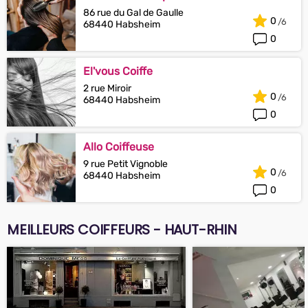
86 rue du Gal de Gaulle
0
68440 Habsheim
0
El'vous Coiffe
2 rue Miroir
0
68440 Habsheim
0
Allo Coiffeuse
9 rue Petit Vignoble
0
68440 Habsheim
0
MEILLEURS COIFFEURS - HAUT-RHIN