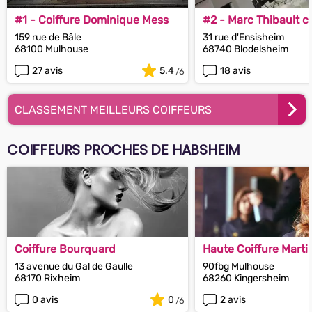
#1 - Coiffure Dominique Mess
#2 - Marc Thibault co
barbier
159 rue de Bâle
31 rue d'Ensisheim
68100 Mulhouse
68740 Blodelsheim
27 avis
5.4
18 avis
CLASSEMENT MEILLEURS COIFFEURS
COIFFEURS PROCHES DE HABSHEIM
Coiffure Bourquard
Haute Coiffure Marti
13 avenue du Gal de Gaulle
90fbg Mulhouse
68170 Rixheim
68260 Kingersheim
0 avis
0
2 avis