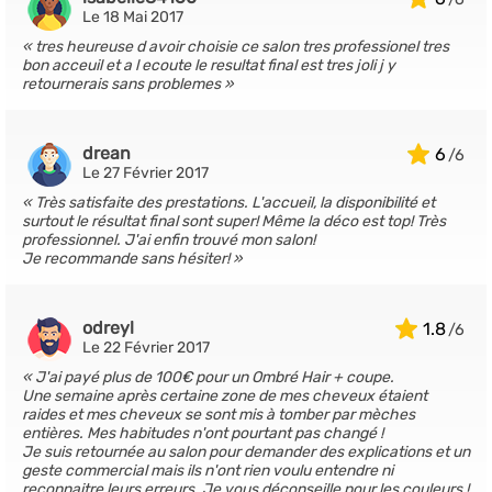
Le 18 Mai 2017
tres heureuse d avoir choisie ce salon tres professionel tres
bon acceuil et a l ecoute le resultat final est tres joli j y
retournerais sans problemes
drean
6
Le 27 Février 2017
Très satisfaite des prestations. L'accueil, la disponibilité et
surtout le résultat final sont super! Même la déco est top! Très
professionnel. J'ai enfin trouvé mon salon!
Je recommande sans hésiter!
odreyl
1.8
Le 22 Février 2017
J'ai payé plus de 100€ pour un Ombré Hair + coupe.
Une semaine après certaine zone de mes cheveux étaient
raides et mes cheveux se sont mis à tomber par mèches
entières. Mes habitudes n'ont pourtant pas changé !
Je suis retournée au salon pour demander des explications et un
geste commercial mais ils n'ont rien voulu entendre ni
reconnaitre leurs erreurs. Je vous déconseille pour les couleurs !