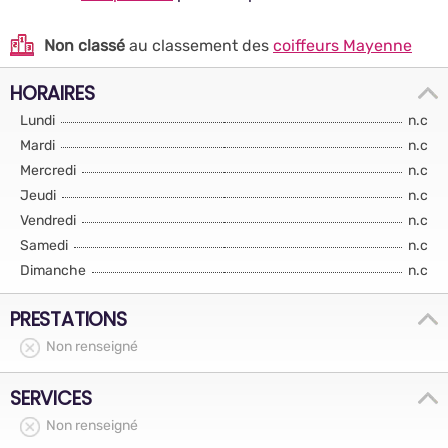
Non classé
au classement des
coiffeurs Mayenne
HORAIRES
Lundi
n.c
Mardi
n.c
Mercredi
n.c
Jeudi
n.c
Vendredi
n.c
Samedi
n.c
Dimanche
n.c
PRESTATIONS
Non renseigné
SERVICES
Non renseigné