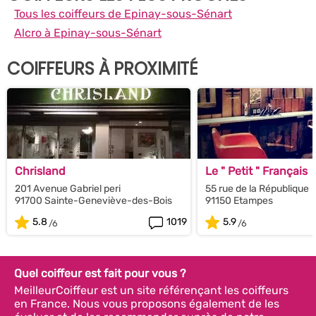
Tous les coiffeurs de Epinay-sous-Sénart
Alcro à Epinay-sous-Sénart
COIFFEURS À PROXIMITÉ
Chrisland
Le " Petit " Français
201 Avenue Gabriel peri
55 rue de la République
91700 Sainte-Geneviève-des-Bois
91150 Etampes
5.8
1019
5.9
Quel coiffeur est fait pour vous ?
MeilleurCoiffeur est un site référençant les coiffeurs
en France. Nous vous proposons également de les