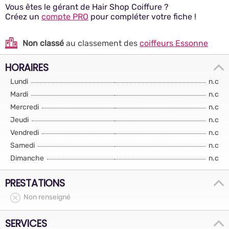
Vous êtes le gérant de Hair Shop Coiffure ?
Créez un
compte PRO
pour compléter votre fiche !
Non classé
au classement des
coiffeurs Essonne
HORAIRES
Lundi
n.c
Mardi
n.c
Mercredi
n.c
Jeudi
n.c
Vendredi
n.c
Samedi
n.c
Dimanche
n.c
PRESTATIONS
Non renseigné
SERVICES