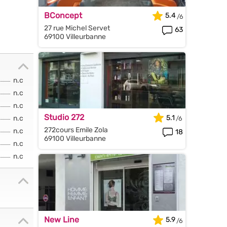
BConcept
5.4
27 rue Michel Servet
63
69100 Villeurbanne
n.c
n.c
n.c
Studio 272
5.1
n.c
272cours Emile Zola
n.c
18
69100 Villeurbanne
n.c
n.c
New Line
5.9