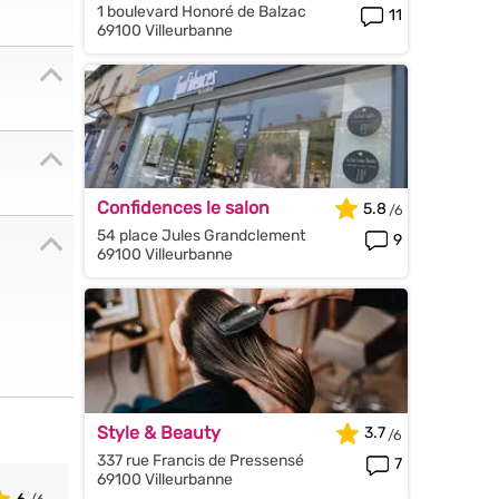
1 boulevard Honoré de Balzac
11
69100 Villeurbanne
Confidences le salon
5.8
54 place Jules Grandclement
9
69100 Villeurbanne
Style & Beauty
3.7
337 rue Francis de Pressensé
7
69100 Villeurbanne