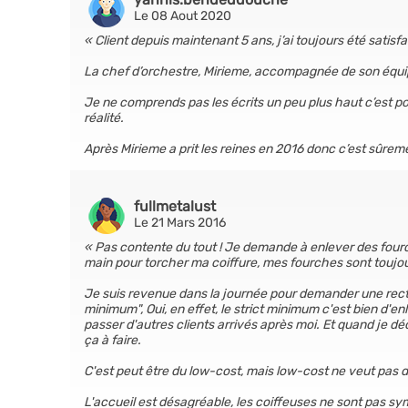
Le 08 Aout 2020
Client depuis maintenant 5 ans, j’ai toujours été satisfa
La chef d’orchestre, Mirieme, accompagnée de son équip
Je ne comprends pas les écrits un peu plus haut c’est pou
réalité.
Après Mirieme a prit les reines en 2016 donc c’est sûrem
fullmetalust
Le 21 Mars 2016
Pas contente du tout ! Je demande à enlever des four
main pour torcher ma coiffure, mes fourches sont toujou
Je suis revenue dans la journée pour demander une rectif
minimum", Oui, en effet, le strict minimum c'est bien d'e
passer d'autres clients arrivés après moi. Et quand je dé
ça à faire.
C'est peut être du low-cost, mais low-cost ne veut pas dir
L'accueil est désagréable, les coiffeuses ne sont pas s