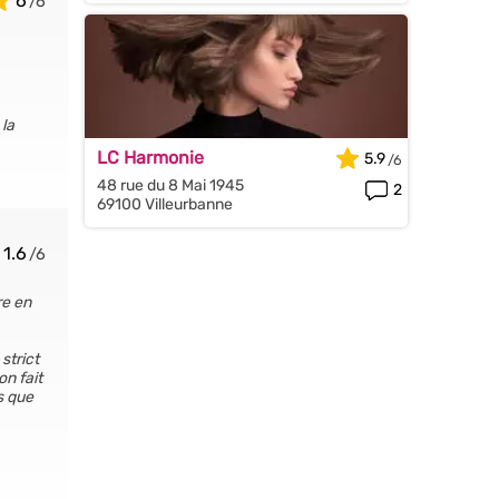
6
 la
LC Harmonie
5.9
48 rue du 8 Mai 1945
2
69100 Villeurbanne
1.6
re en
strict
on fait
s que