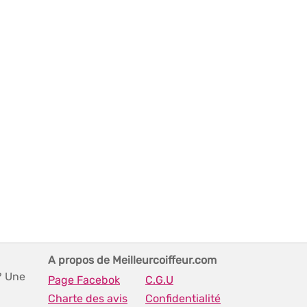
A propos de Meilleurcoiffeur.com
? Une
Page Facebok
C.G.U
Charte des avis
Confidentialité