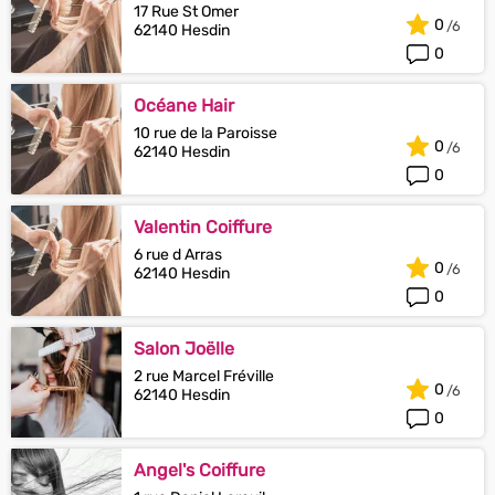
17 Rue St Omer
0
62140 Hesdin
0
Océane Hair
10 rue de la Paroisse
0
62140 Hesdin
0
Valentin Coiffure
6 rue d Arras
0
62140 Hesdin
0
Salon Joëlle
2 rue Marcel Fréville
0
62140 Hesdin
0
Angel's Coiffure