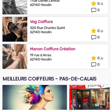
1 rue Daniel Lereuil
0
62140 Hesdin
0
Vog Coiffure
320 Rue Charles Quint
0
62140 Hesdin
0
Manon Coiffure Création
19 rue d Arras
0
62140 Hesdin
0
MEILLEURS COIFFEURS - PAS-DE-CALAIS