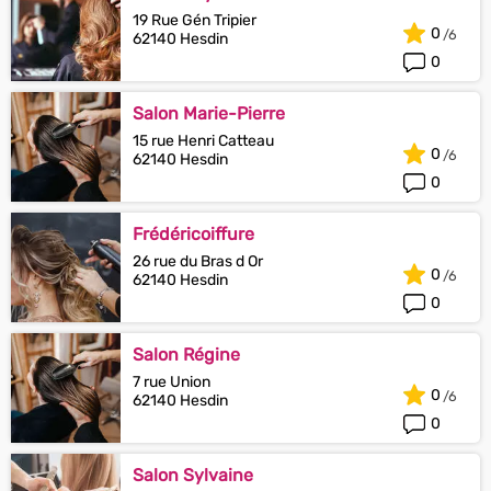
19 Rue Gén Tripier
0
62140 Hesdin
0
Salon Marie-Pierre
15 rue Henri Catteau
0
62140 Hesdin
0
Frédéricoiffure
26 rue du Bras d Or
0
62140 Hesdin
0
Salon Régine
7 rue Union
0
62140 Hesdin
0
Salon Sylvaine