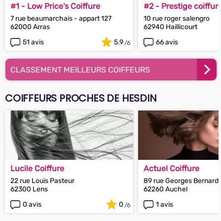
#1 - Low Price's Coiffure
#2 - Prestige coiffur
7 rue beaumarchais - appart 127
10 rue roger salengro
62000 Arras
62940 Haillicourt
51 avis
5.9
66 avis
CLASSEMENT MEILLEURS COIFFEURS
COIFFEURS PROCHES DE HESDIN
Lucile Coiffure
Actuel Coiffure
22 rue Louis Pasteur
89 rue Georges Bernard
62300 Lens
62260 Auchel
0 avis
0
1 avis