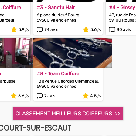
 Coiffure
#3 - Sanctu Hair
#4 - Glossy
sde
6 place du Neuf Bourg
43, rue de l'e
Baroeul
59300 Valenciennes
59100 Roubai
5.9
94 avis
5.6
80 avis
r
#8 - Team Coiffure
Barbusse
18 avenue Georges Clemenceau
59300 Valenciennes
5.6
7 avis
4.5
CLASSEMENT MEILLEURS COIFFEURS
ECOURT-SUR-ESCAUT