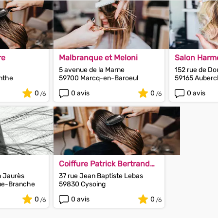
re
Malbranque et Meloni
Salon Harm
5 avenue de la Marne
152 rue de Do
nthe
59700 Marcq-en-Baroeul
59165 Auberc
0
0 avis
0
0 avis
Coiffure Patrick Bertrand
Meurisse
n Jaurès
37 rue Jean Baptiste Lebas
ue-Branche
59830 Cysoing
0
0 avis
0