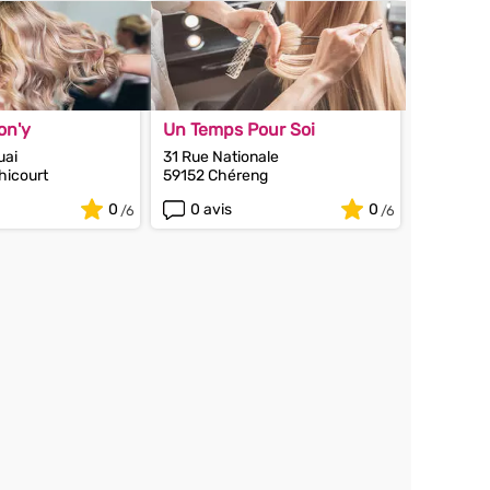
on'y
Un Temps Pour Soi
uai
31 Rue Nationale
hicourt
59152 Chéreng
0
0 avis
0