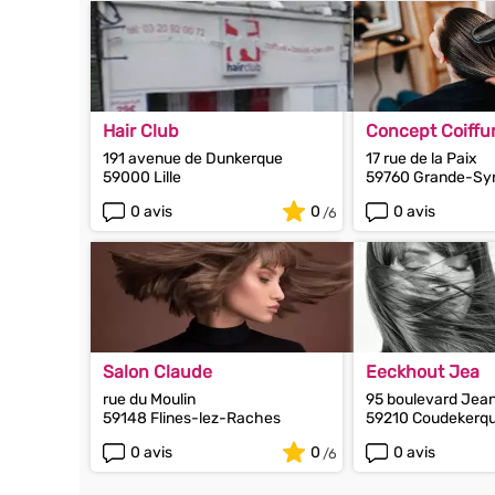
Hair Club
Concept Coiffu
191 avenue de Dunkerque
17 rue de la Paix
59000 Lille
59760 Grande-Sy
0 avis
0
0 avis
Salon Claude
Eeckhout Jea
rue du Moulin
95 boulevard Jea
59148 Flines-lez-Raches
59210 Coudekerq
0 avis
0
0 avis