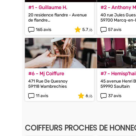
#1 - Guillaume H.
#2 - Anthony M.
20 residence flandre - Avenue
40 rue Jules Gue
de flandre
59700 Marcq-en-
59170 Croix
165 avis
5.7
57 avis
#6 - Mj Coiffure
#7 - Hemisp'hai
471 Rue De Quesnoy
45 avenue Henri 
59118 Wambrechies
59990 Saultain
11 avis
6
37 avis
COIFFEURS PROCHES DE HONN