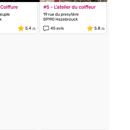
 Coiffure
#5 - L'atelier du coiffeur
peuple
19 rue du presytère
x
59190 Hazebrouck
5.4
45 avis
5.8