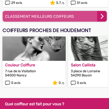
29 avis
5.7
51 avis
CLASSEMENT MEILLEURS COIFFEURS
COIFFEURS PROCHES DE HOUDEMONT
Couleur Coiffure
Salon Callista
7 rue de la Visitation
3 place de Lorraine
54000 Nancy
54290 Bayon
0 avis
0
0 avis
Quel coiffeur est fait pour vous ?