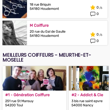
18 rue Briquin
0
54180 Houdemont
0
M Coiffure
20 rue du Gal de Gaulle
0
54180 Houdemont
0
MEILLEURS COIFFEURS - MEURTHE-ET-
MOSELLE
#1 - Génération Coiffure
#2 - Addict & Cie
251 rue St Mansuy
3 bis rue saint epvre
54200 Toul
54000 Nancy