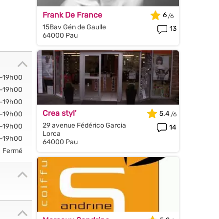
Frank De France
6
15Bav Gén de Gaulle
13
64000 Pau
-19h00
-19h00
-19h00
Crea styl'
5.4
-19h00
29 avenue Fédérico Garcia
-19h00
14
Lorca
-19h00
64000 Pau
Fermé