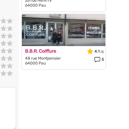
26 rue Henri IV
64000 Pau
B.B.R. Coiffure
4.1
48 rue Montpensier
5
64000 Pau