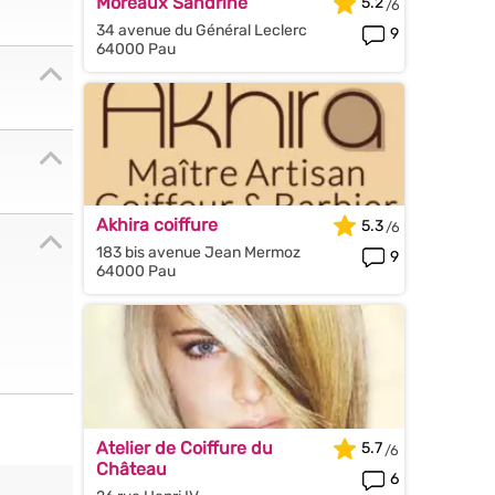
Moreaux Sandrine
5.2
34 avenue du Général Leclerc
9
64000 Pau
Akhira coiffure
5.3
183 bis avenue Jean Mermoz
9
64000 Pau
Atelier de Coiffure du
5.7
Château
6