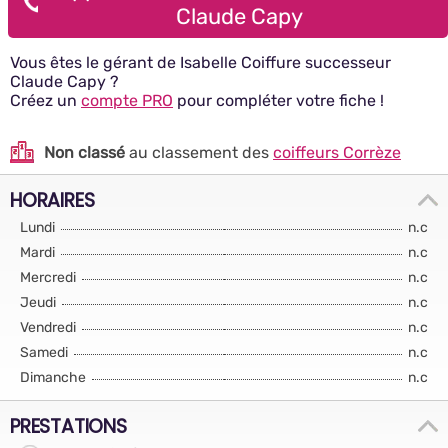
Claude Capy
Vous êtes le gérant de Isabelle Coiffure successeur
Claude Capy ?
Créez un
compte PRO
pour compléter votre fiche !
Non classé
au classement des
coiffeurs Corrèze
HORAIRES
Lundi
n.c
Mardi
n.c
Mercredi
n.c
Jeudi
n.c
Vendredi
n.c
Samedi
n.c
Dimanche
n.c
PRESTATIONS