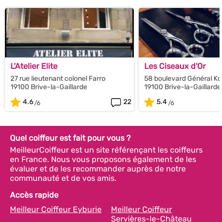
L'Atelier Elite
Les Ciseaux d'Or
27 rue lieutenant colonel Farro
58 boulevard Général Ko
19100 Brive-la-Gaillarde
19100 Brive-la-Gaillarde
4.6
22
5.4
Quel coiffeur est fait pour vous ?
MeilleurCoiffeur est un site référençant les coiffeurs
en France. Nous vous proposons également de les
évaluer et de les recommander auprès de notre
communauté et de vos amis.
Accès rapide
Meilleur Coiffeur Eyburie
Meilleur Coiffeur
Servières-le-Château