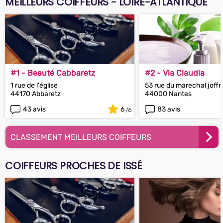
MEILLEURS COIFFEURS - LOIRE-ATLANTIQUE
#1 - Beauté Cabbaretz
#2 - Via Claudia
1 rue de l'église
53 rue du marechal joffr
44170 Abbaretz
44000 Nantes
43 avis
6
83 avis
CLASSEMENT MEILLEURS COIFFEURS
COIFFEURS PROCHES DE ISSÉ