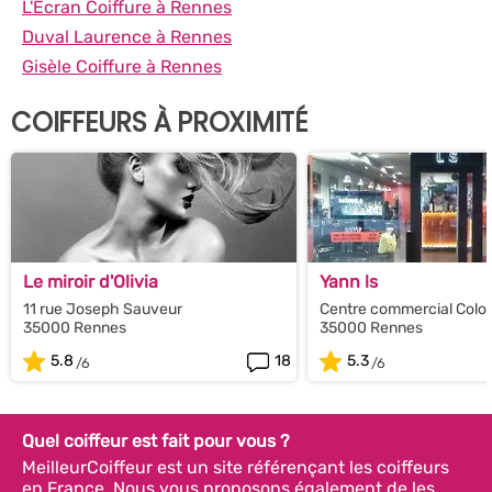
L'Ecran Coiffure à Rennes
Duval Laurence à Rennes
Gisèle Coiffure à Rennes
COIFFEURS À PROXIMITÉ
Le miroir d'Olivia
Yann ls
11 rue Joseph Sauveur
Centre commercial Colo
35000 Rennes
35000 Rennes
5.8
18
5.3
Quel coiffeur est fait pour vous ?
MeilleurCoiffeur est un site référençant les coiffeurs
en France. Nous vous proposons également de les