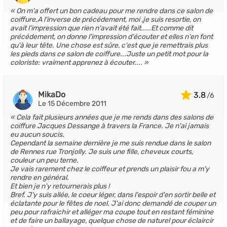
On m'a offert un bon cadeau pour me rendre dans ce salon de
coiffure.A l'inverse de précédement, moi ,je suis resortie, on
avait l'impression que rien n'avait été fait.....Et comme dit
précédement, on donne l'impression d'écouter et elles n'en font
qu'à leur tête. Une chose est sûre, c'est que je remettrais plus
les pieds dans ce salon de coiffure...Juste un petit mot pour la
coloriste: vraiment apprenez à écouter....
MikaDo
3.8
Le 15 Décembre 2011
Cela fait plusieurs années que je me rends dans des salons de
coiffure Jacques Dessange à travers la France. Je n'ai jamais
eu aucun soucis.
Cependant la semaine dernière je me suis rendue dans le salon
de Rennes rue Tronjolly. Je suis une fille, cheveux courts,
couleur un peu terne.
Je vais rarement chez le coiffeur et prends un plaisir fou a m'y
rendre en général.
Et bien je n'y retournerais plus !
Bref. J'y suis allée, le coeur léger, dans l'espoir d'en sortir belle et
éclatante pour le fêtes de noel. J'ai donc demandé de couper un
peu pour rafraichir et alléger ma coupe tout en restant féminine
et de faire un ballayage, quelque chose de naturel pour éclaircir