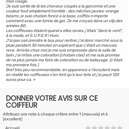
mon visage.
Je suis sortie de là les cheveux coupés a la garconne et une
couleur tout simplement horrible : des mêches jaunes-orange
bizarre, je suis chatain foncé a la base, coiffés n importe
comment avec une tonne de gel. Je me croyais dans un clip des
années 80.
Les coiffeuses étaient quand a elles ravies, j'étais "dans le vent",
à la mode, et S.U.P.E.R ! Hum.
J'ai pas osé prendre le bus pour rentrer, j'ai donc marché sous la
pluie pendant 30 minutes en espérant que c'était un mauvais
reve. Arrivée chez moi je me suis empressée dans la salle de
bain, j'ai refais une coloration (chatain clair) et me suis promise
de ne plus jamais me faire de coloration ou de ballayage. (c'était
ma premiere fois.)
Bref très peu recommandable, en apparence a l'écoutent mais
en réalité les coiffeuses n'en font qu'a leur tete et j'ai payé 120
euros pour ca.
DONNER VOTRE AVIS SUR CE
COIFFEUR
Attribuez une note à chaque critère entre 1 (mauvais) et 6
(excellent)
Accueil