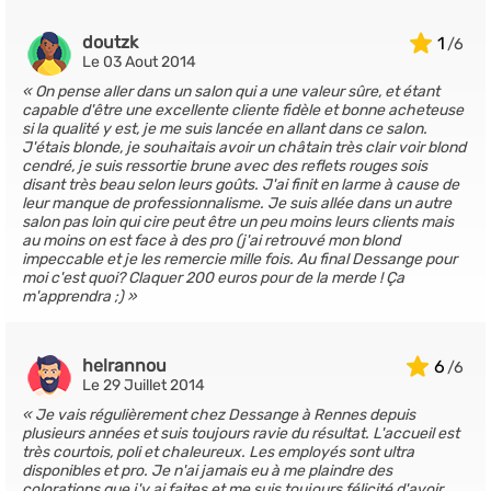
doutzk
1
Le 03 Aout 2014
On pense aller dans un salon qui a une valeur sûre, et étant
capable d'être une excellente cliente fidèle et bonne acheteuse
si la qualité y est, je me suis lancée en allant dans ce salon.
J'étais blonde, je souhaitais avoir un châtain très clair voir blond
cendré, je suis ressortie brune avec des reflets rouges sois
disant très beau selon leurs goûts. J'ai finit en larme à cause de
leur manque de professionnalisme. Je suis allée dans un autre
salon pas loin qui cire peut être un peu moins leurs clients mais
au moins on est face à des pro (j'ai retrouvé mon blond
impeccable et je les remercie mille fois. Au final Dessange pour
moi c'est quoi? Claquer 200 euros pour de la merde ! Ça
m'apprendra ;)
helrannou
6
Le 29 Juillet 2014
Je vais régulièrement chez Dessange à Rennes depuis
plusieurs années et suis toujours ravie du résultat. L'accueil est
très courtois, poli et chaleureux. Les employés sont ultra
disponibles et pro. Je n'ai jamais eu à me plaindre des
colorations que j'y ai faites et me suis toujours félicité d'avoir