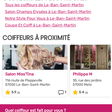
Tous les coiffeurs de Le-Ban-Saint-Martin
Salon Champs Elysées à Le-Ban-Saint-Martin
Notre Style Pour Vous à Le-Ban-Saint-Martin
Coupe Et Coiff à Le-Ban-Saint-Martin
COIFFEURS À PROXIMITÉ
Salon Miss'Tina
Philippe M
116 route de Plappeville
35, rue des jardins
57050 Le-Ban-Saint-Martin
57000 Metz
5.9
1
5.4
Quel coiffeur est fait pour vous ?