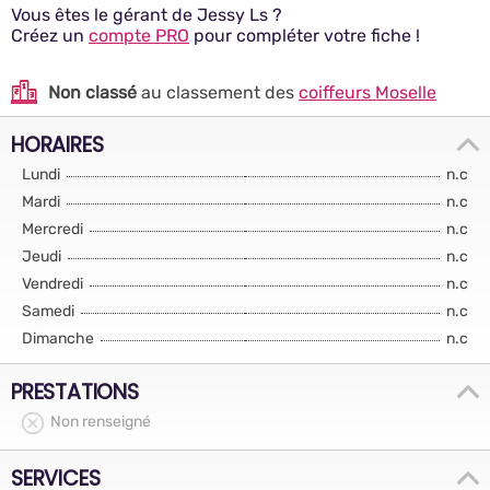
Vous êtes le gérant de Jessy Ls ?
Créez un
compte PRO
pour compléter votre fiche !
Non classé
au classement des
coiffeurs Moselle
HORAIRES
Lundi
n.c
Mardi
n.c
Mercredi
n.c
Jeudi
n.c
Vendredi
n.c
Samedi
n.c
Dimanche
n.c
PRESTATIONS
Non renseigné
SERVICES