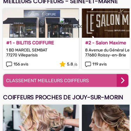
MEILLEURS COIFFEURS - SEINE-ET-MARNE
#1 - BILITIS COIFFURE
#2 - Salon Maxime
1 BD MARCEL SEMBAT
8 Avenue du Général Lec
77270 Villeparisis
77680 Roissy-en-Brie
156 avis
5.8
119 avis
CLASSEMENT MEILLEURS COIFFEURS
COIFFEURS PROCHES DE JOUY-SUR-MORIN