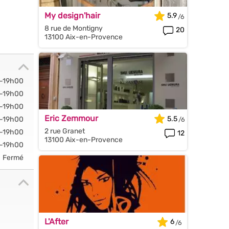
My design'hair
5.9
8 rue de Montigny
20
13100 Aix-en-Provence
-19h00
-19h00
-19h00
Eric Zemmour
5.5
-19h00
2 rue Granet
-19h00
12
13100 Aix-en-Provence
-19h00
Fermé
L'After
6