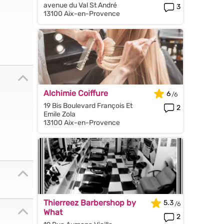
avenue du Val St André
3
13100 Aix-en-Provence
Alchimie Coiffure
6
19 Bis Boulevard François Et
2
Emile Zola
13100 Aix-en-Provence
Thierreez Barbershop by
5.3
What
2