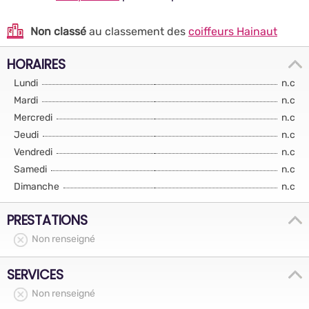
Non classé
au classement des
coiffeurs Hainaut
HORAIRES
Lundi
n.c
Mardi
n.c
Mercredi
n.c
Jeudi
n.c
Vendredi
n.c
Samedi
n.c
Dimanche
n.c
PRESTATIONS
Non renseigné
SERVICES
Non renseigné