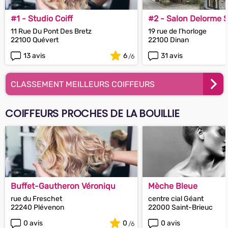
#1 - Studio Coiff
#2 - Salon Delorme 
11 Rue Du Pont Des Bretz
19 rue de l’horloge
22100 Quévert
22100 Dinan
13 avis
6
31 avis
CLASSEMENT MEILLEURS COIFFEURS
COIFFEURS PROCHES DE LA BOUILLIE
Buffet-Gautheron Véroniqu
Mèche Bleue
rue du Freschet
centre cial Géant
22240 Plévenon
22000 Saint-Brieuc
0 avis
0
0 avis