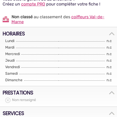
Créez un
compte PRO
pour compléter votre fiche !
Non classé
au classement des
coiffeurs Val-de-
Marne
HORAIRES
Lundi
n.c
Mardi
n.c
Mercredi
n.c
Jeudi
n.c
Vendredi
n.c
Samedi
n.c
Dimanche
n.c
PRESTATIONS
Non renseigné
SERVICES