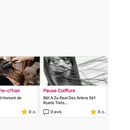
ie-cl'hair
Pause Coiffure
d Honoré de
Bât A Za Real Des Arlens 561
Ruete Trets
Aygulf
83910 Pourrières
0
0 avis
0