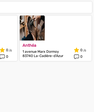
Anthéa
0
0
1 avenue Marx Dormoy
83740 La-Cadière-d'Azur
0
0