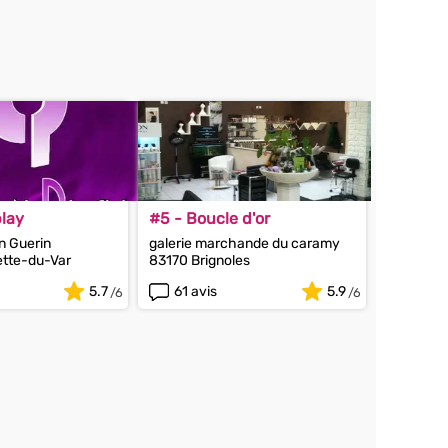
play
#5 - Boucle d'or
n Guerin
galerie marchande du caramy
ette-du-Var
83170 Brignoles
5.7
61 avis
5.9