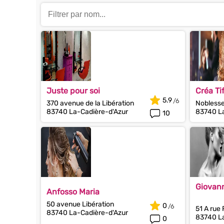
Juste pour soi
Créa Tif
5.9
370 avenue de la Libération
Nobless
83740 La-Cadière-d'Azur
83740 La
10
Giovann
Anfosso Maria
50 avenue Libération
0
51 A rue
83740 La-Cadière-d'Azur
83740 La
0