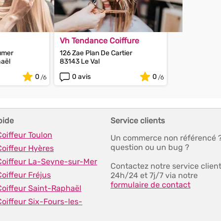
Vh Tendance Coiffure
umer
126 Zae Plan De Cartier
aël
83143 Le Val
0
0 avis
0
pide
Service clients
Coiffeur Toulon
Un commerce non référencé 
question ou un bug ?
Coiffeur Hyères
 Coiffeur La-Seyne-sur-Mer
Contactez notre service clien
Coiffeur Fréjus
24h/24 et 7j/7 via notre
formulaire de contact
Coiffeur Saint-Raphaël
Coiffeur Six-Fours-les-