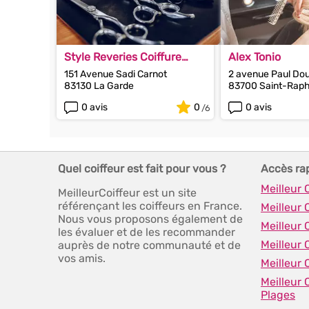
Style Reveries Coiffure
Alex Tonio
(sarl)
151 Avenue Sadi Carnot
2 avenue Paul Do
83130 La Garde
83700 Saint-Raph
0 avis
0
0 avis
Quel coiffeur est fait pour vous ?
Accès ra
Meilleur 
MeilleurCoiffeur est un site
référençant les coiffeurs en France.
Meilleur 
Nous vous proposons également de
Meilleur
les évaluer et de les recommander
Meilleur 
auprès de notre communauté et de
vos amis.
Meilleur 
Meilleur 
Plages