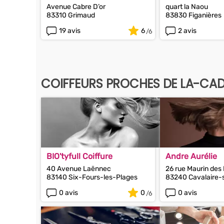
Avenue Cabre D’or
quart la Naou
83310 Grimaud
83830 Figanières
19 avis
6
2 avis
COIFFEURS PROCHES DE LA-CAD
BIO'tyfull Coiffure
Andre Aurélie
40 Avenue Laënnec
26 rue Maurin des
83140 Six-Fours-les-Plages
83240 Cavalaire-
0 avis
0
0 avis