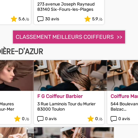
273 avenue Joseph Raynaud
83140 Six-Fours-les-Plages
5.6
30 avis
5.9
CLASSEMENT MEILLEURS COIFFEURS
IÈRE-D'AZUR
F G Coiffeur Barbier
Coiffure Mar
 Maures
3 Rue Laminois Tour du Murier
544 Boulevar
sur-Mer
83000 Toulon
Balzac
83370 Saint-
0
0 avis
0
0 avis