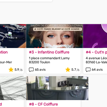
ation
#3 - Infantino Coiffure
#4 - Cut'n 
1 place commandant Lamy
4 avenue Léo
sur-Mer
83200 Toulon
83160 La-Val
5.9
65 avis
5.7
64 avis
id
#8 - CF Coiffure