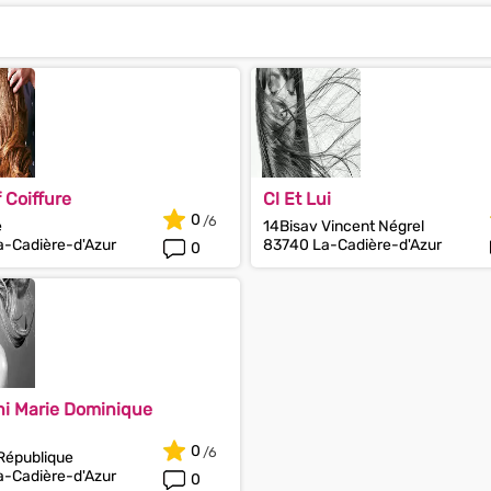
 Coiffure
Cl Et Lui
0
e
14Bisav Vincent Négrel
-Cadière-d'Azur
83740 La-Cadière-d'Azur
0
i Marie Dominique
0
 République
-Cadière-d'Azur
0