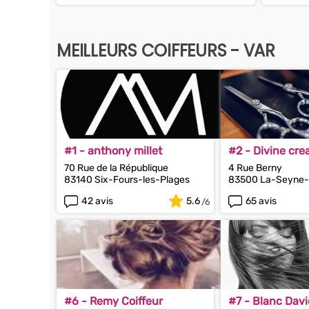
MEILLEURS COIFFEURS - VAR
#1 - anthony millet
#2 - Divine cre
70 Rue de la République
4 Rue Berny
83140 Six-Fours-les-Plages
83500 La-Seyne-
42 avis
5.6
65 avis
#6 - Remy Coiffeur
#7 - Blanc Dav